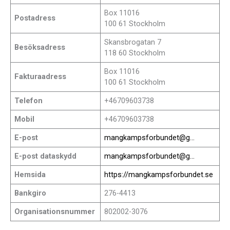
Box 11016
Postadress
100 61 Stockholm
Skansbrogatan 7
Besöksadress
118 60 Stockholm
Box 11016
Fakturaadress
100 61 Stockholm
Telefon
+46709603738
Mobil
+46709603738
E-post
mangkampsforbundet@g…
E-post dataskydd
mangkampsforbundet@g…
Hemsida
https://mangkampsforbundet.se
Bankgiro
276-4413
Organisationsnummer
802002-3076