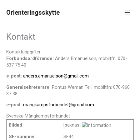
Hoppa
till
Orienteringsskytte
innehåll
Main
Men
Kontakt
Kontaktuppgifter
Förbundsordförande:
Anders Emanuelson, mobiltfn: 070-
537 75 40
e-post:
anders.emanuelson@gmail.com
Generalsekreterare:
Pontus Weman Tell, mobiltfn: 070-960
37 38
e-post:
mangkampsforbundet@gmail.com
Svenska Mångkampsförbundet
Bildad
[saknas]
SF-nummer
SF44