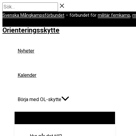
Hoppa
Sök…
till
Svenska Mångkampsförbundet
– förbundet för
militär femkamp
,
m
innehåll
Orienteringsskytte
Nyheter
Kalender
Börja med OL-skytte
Slå
på/av
meny