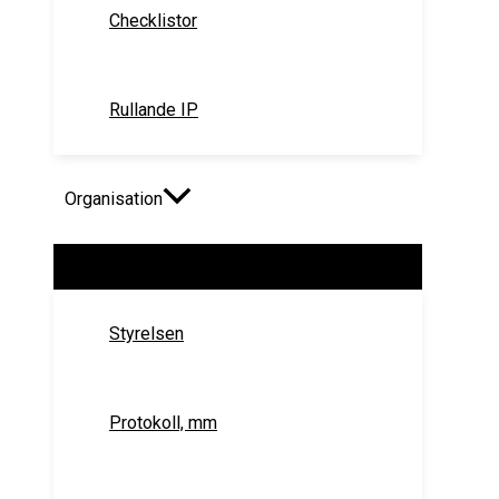
Checklistor
Rullande IP
Organisation
Slå
på/av
meny
Styrelsen
Protokoll, mm