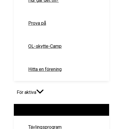
Hur går det till?
Prova på
OL-skytte-Camp
Hitta en förening
För aktiva
Slå
på/av
meny
Tävlingsprogram