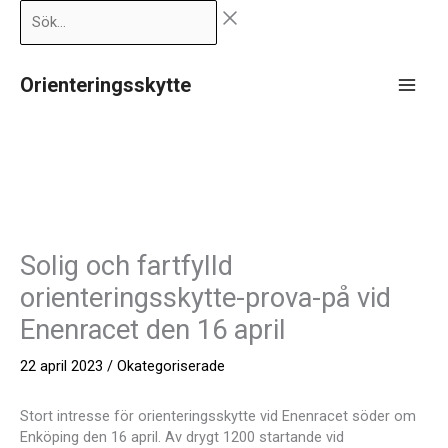
Hoppa
Sök…
till
innehåll
Orienteringsskytte
Main
Men
Solig och fartfylld
orienteringsskytte-prova-på vid
Enenracet den 16 april
22 april 2023
/
Okategoriserade
Stort intresse för orienteringsskytte vid Enenracet söder om
Enköping den 16 april. Av drygt 1200 startande vid