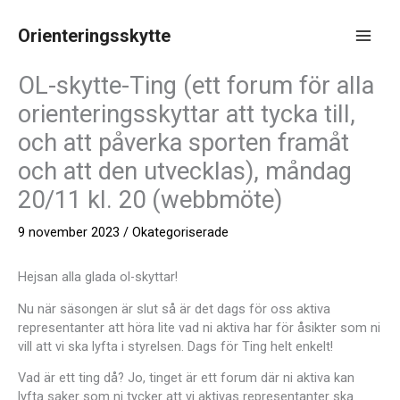
Hoppa
till
Orienteringsskytte
innehåll
Main
OL-skytte-Ting (ett forum för alla
Men
orienteringsskyttar att tycka till,
och att påverka sporten framåt
och att den utvecklas), måndag
20/11 kl. 20 (webbmöte)
9 november 2023
/
Okategoriserade
Hejsan alla glada ol-skyttar!
Nu när säsongen är slut så är det dags för oss aktiva
representanter att höra lite vad ni aktiva har för åsikter som ni
vill att vi ska lyfta i styrelsen. Dags för Ting helt enkelt!
Vad är ett ting då? Jo, tinget är ett forum där ni aktiva kan
lyfta saker som ni tycker att vi aktivas representanter ska