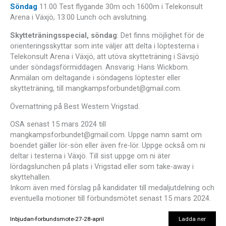
Söndag
11.00 Test flygande 30m och 1600m i Telekonsult
Arena i Växjö, 13.00 Lunch och avslutning.
Skytteträningsspecial, söndag
: Det finns möjlighet för de
orienteringsskyttar som inte väljer att delta i löptesterna i
Telekonsult Arena i Växjö, att utöva skytteträning i Sävsjö
under söndagsförmiddagen. Ansvarig: Hans Wickbom.
Anmälan om deltagande i söndagens löptester eller
skytteträning, till mangkampsforbundet@gmail.com.
Övernattning på Best Western Vrigstad.
OSA senast 15 mars 2024 till
mangkampsforbundet@gmail.com. Uppge namn samt om
boendet gäller lör-sön eller även fre-lör. Uppge också om ni
deltar i testerna i Växjö. Till sist uppge om ni äter
lördagslunchen på plats i Vrigstad eller som take-away i
skyttehallen.
Inkom även med förslag på kandidater till medaljutdelning och
eventuella motioner till förbundsmötet senast 15 mars 2024.
Inbjudan-forbundsmote-27-28-april
Ladda ner