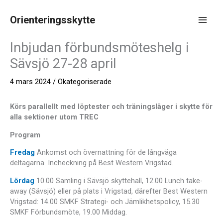
Hoppa
till
Orienteringsskytte
innehåll
Main
Inbjudan förbundsmöteshelg i
Men
Sävsjö 27-28 april
4 mars 2024
/
Okategoriserade
Körs parallellt med löptester och träningsläger i skytte för
alla sektioner utom TREC
Program
Fredag
Ankomst och övernattning för de långväga
deltagarna. Incheckning på Best Western Vrigstad.
Lördag
10.00 Samling i Sävsjö skyttehall, 12.00 Lunch take-
away (Sävsjö) eller på plats i Vrigstad, därefter Best Western
Vrigstad: 14.00 SMKF Strategi- och Jämlikhetspolicy, 15.30
SMKF Förbundsmöte, 19.00 Middag.