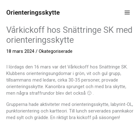
Hoppa
till
Orienteringsskytte
innehåll
Main
Vårkickoff hos Snättringe SK med
Men
orienteringsskytte
18 mars 2024
/
Okategoriserade
I lördags den 16 mars var det Vårkickoff hos Snättringe SK.
Klubbens orienteringsungdomar i grön, vit och gul grupp,
tillsammans med ledare, cirka 30-35 personer, provade
orienteringsskytte. Kanonbra sprunget och med bra skytte,
men några straffrundor blev det också 🙂 .
Grupperna hade aktiviteter med orienteringsskytte, labyrint-OL,
punktorientering och kartteori. Till lunch serverades pannkakor
med sylt och grädde. En riktigt bra kickoff på säsongen!