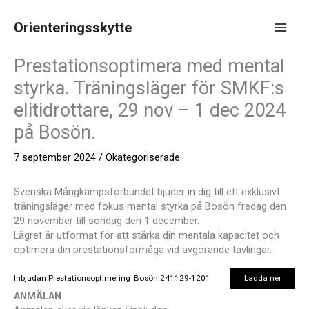
Hoppa
till
Orienteringsskytte
innehåll
Main
Prestationsoptimera med mental
Men
styrka. Träningsläger för SMKF:s
elitidrottare, 29 nov – 1 dec 2024
på Bosön.
7 september 2024
/
Okategoriserade
Svenska Mångkampsförbundet bjuder in dig till ett exklusivt
träningsläger med fokus mental styrka på Bosön fredag den
29 november till söndag den 1 december.
Lägret är utformat för att stärka din mentala kapacitet och
optimera din prestationsförmåga vid avgörande tävlingar.
Inbjudan Prestationsoptimering_Bosön 241129-1201
Ladda ner
ANMÄLAN