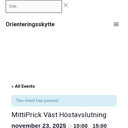
Hoppa
Sök…
till
innehåll
Orienteringsskytte
Main
Men
« All Events
This event has passed.
MittiPrick Väst Höstavslutning
november 23, 2025
10:00
15:00
@
–