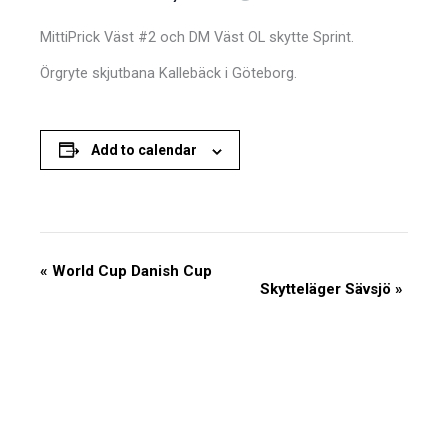
MittiPrick Väst #2 och DM Väst OL skytte Sprint.
Örgryte skjutbana Kallebäck i Göteborg.
Add to calendar
Event
«
World Cup Danish Cup
Skytteläger Sävsjö
»
Navigation