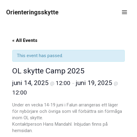
Hoppa
till
Orienteringsskytte
innehåll
Main
Men
« All Events
This event has passed.
OL skytte Camp 2025
juni 14, 2025
juni 19, 2025
12:00
@
–
@
12:00
Under en vecka 14-19 juni i Falun arrangeras ett läger
för nybörjare och övriga som vill förbättra sin förmåga
inom OL skytte.
Kontaktperson Hans Mandahl. Inbjudan finns på
hemsidan.