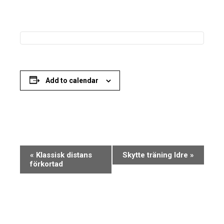
Add to calendar
Event
«
Klassisk distans
Skytte träning Idre
»
Navigation
förkortad