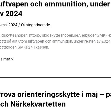
uftvapen och ammunition, under
v 2024
 maj 2024
/
Okategoriserade
idskytteshopen, https://skidskytteshopen.se/, erbjuder SMKF-
batt på allt utom luftvapen och ammunition, under resten av 2024
battkoden SMKF24 i kassan.
idskytteshopen.se
s mer »
bjuder
MKF-
ubbarna
0
rova orienteringsskytte i maj – 
batt
ch Närkekvartetten
t