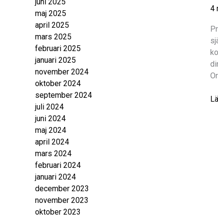
juni 2025
u
4 
maj 2025
lu
april 2025
oc
Pr
mars 2025
am
sj
februari 2025
un
ko
januari 2025
re
di
november 2024
av
Or
oktober 2024
2
september 2024
Pr
Lä
juli 2024
or
juni 2024
i
maj 2024
ma
april 2024
–
mars 2024
på
februari 2024
1
januari 2024
oc
december 2023
Nä
november 2023
oktober 2023