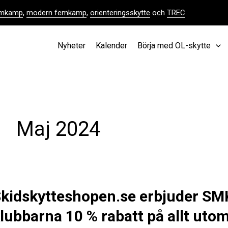
femkamp
,
modern femkamp
,
orienteringsskytte
och
TREC
.
Nyheter
Kalender
Börja med OL-skytte
Maj 2024
kidskytteshopen.se erbjuder SM
lubbarna 10 % rabatt på allt uto