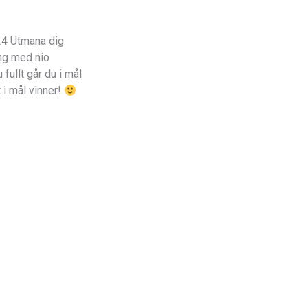
024 Utmana dig
ing med nio
 fullt går du i mål
 i mål vinner!