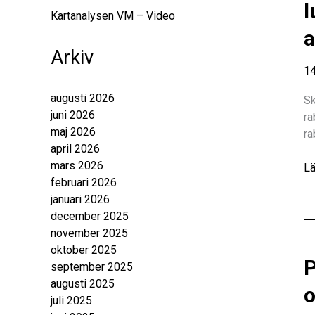
l
Kartanalysen VM – Video
a
Arkiv
14
augusti 2026
Sk
juni 2026
ra
maj 2026
ra
april 2026
mars 2026
Sk
Lä
februari 2026
er
januari 2026
S
december 2025
kl
november 2025
1
oktober 2025
%
P
september 2025
ra
augusti 2025
på
o
juli 2025
all