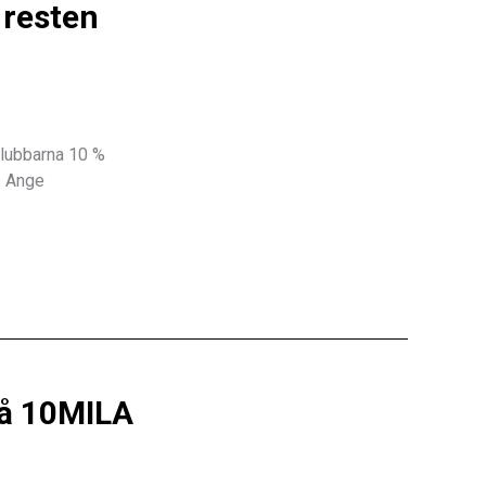
 resten
klubbarna 10 %
. Ange
på 10MILA