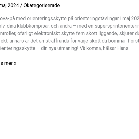
tom
maj 2024
/
Okategoriserade
ftvapen
h
ova-på med orienteringsskytte på orienteringstävlingar i maj 2
munition,
älv, dina klubbkompisar, och andra – med en supersprintorienter
der
ntroller, ofarligt elektroniskt skytte fem skott liggande, skjuter du
sten
rekt, annars är det en straffrunda för varje skott du bommar. Först
ienteringsskytte – din nya utmaning! Välkomna, hälsar Hans
024
ova
s mer »
ienteringsskytte
j
0MILA
h
rkekvartetten