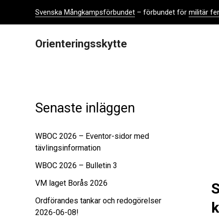
Hoppa
Svenska Mångkampsförbundet
– förbundet för
militär 
till
innehåll
Orienteringsskytte
Senaste inläggen
WBOC 2026 – Eventor-sidor med
tävlingsinformation
WBOC 2026 – Bulletin 3
VM laget Borås 2026
S
Ordförandes tankar och redogörelser
k
2026-06-08!