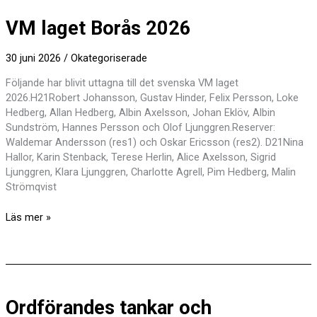
VM laget Borås 2026
30 juni 2026
/
Okategoriserade
Följande har blivit uttagna till det svenska VM laget
2026.H21Robert Johansson, Gustav Hinder, Felix Persson, Loke
Hedberg, Allan Hedberg, Albin Axelsson, Johan Eklöv, Albin
Sundström, Hannes Persson och Olof Ljunggren.Reserver:
Waldemar Andersson (res1) och Oskar Ericsson (res2). D21Nina
Hallor, Karin Stenback, Terese Herlin, Alice Axelsson, Sigrid
Ljunggren, Klara Ljunggren, Charlotte Agrell, Pim Hedberg, Malin
Strömqvist
VM
Läs mer »
laget
Borås
2026
Ordförandes tankar och