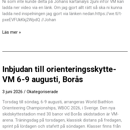
Ni som inte kunde delta på Johans kartanalys 2juni inför VM kan
ladda ner video via en länk. Om jag gjort allt rätt så ska ni kunna
ladda ned inspelningen jag gjort via länken nedan.https://we.tl/t-
pxeEVFUkKkj2WpdQ //Johan
Kartanalysen
Läs mer »
VM
–
Video
Inbjudan till orienteringsskytte-
VM 6-9 augusti, Borås
3 juni 2026
/
Okategoriserade
Torsdag till söndag, 6-9 augusti, arrangeras World Biathlon
Orienteering Championships, WBOC 2026, i Sverige. Den nya
skidskyttestadion med 30 banor vid Borås skidstadion är VM-
arena. Träningsdag på torsdagen, klassisk distans på fredagen,
sprint på lördagen och stafett på söndagen. Klasser finns från