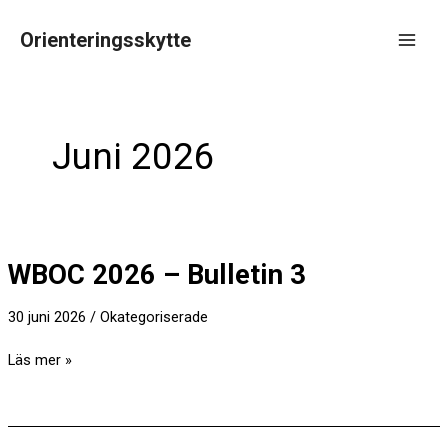
Hoppa
till
Orienteringsskytte
innehåll
Main
Men
Juni 2026
WBOC 2026 – Bulletin 3
30 juni 2026
/
Okategoriserade
WBOC
Läs mer »
2026
–
Bulletin
3