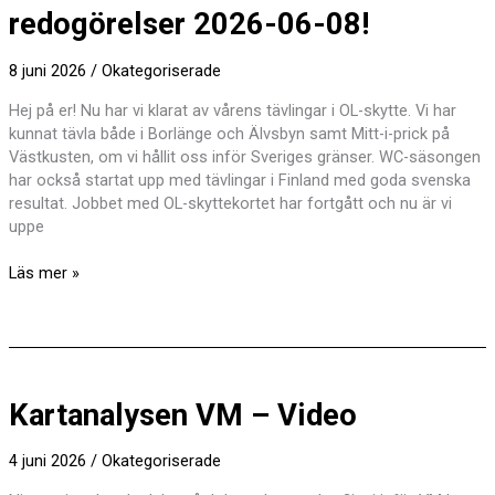
redogörelser 2026-06-08!
8 juni 2026
/
Okategoriserade
Hej på er! Nu har vi klarat av vårens tävlingar i OL-skytte. Vi har
kunnat tävla både i Borlänge och Älvsbyn samt Mitt-i-prick på
Västkusten, om vi hållit oss inför Sveriges gränser. WC-säsongen
har också startat upp med tävlingar i Finland med goda svenska
resultat. Jobbet med OL-skyttekortet har fortgått och nu är vi
uppe
Ordförandes
Läs mer »
tankar
och
redogörelser
2026-
06-
Kartanalysen VM – Video
08!
4 juni 2026
/
Okategoriserade