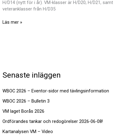
H/D14 (nytt för i år). VM-klasser är H/D20, H/D21, samt
veteranklasser från H/D35
Inbjudan
Läs mer »
till
orienteringsskytte-
VM
6-
9
augusti,
Borås
Senaste inläggen
WBOC 2026 – Eventor-sidor med tävlingsinformation
WBOC 2026 – Bulletin 3
VM laget Borås 2026
Ordförandes tankar och redogörelser 2026-06-08!
Kartanalysen VM – Video