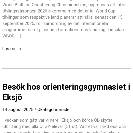
World Biathlon Orienteering Championships, uppmanas att inför
tävlingssäsongen 2026 inkomma med det antal World Cup-
tävlingar som respektive land planerar att hålla, senast den 15
september 2025, för samordning av det internationella
programmet samt planering för nationernas landslag. Tidsplan:
WBOC […]
Tävlingsarrangemang
Läs mer »
2026,
internationella
och
svenska
tävlingar
Besök hos orienteringsgymnasiet i
Eksjö
14 augusti 2025
/
Okategoriserade
I veckan som gått var vi nere i Eksjö och körde OL-skytte
utbildning med alla OLGY-elever (51 st). Vädret var med oss och
eleverna mycket positiva och intresserade. Vi fick låna Eksjö