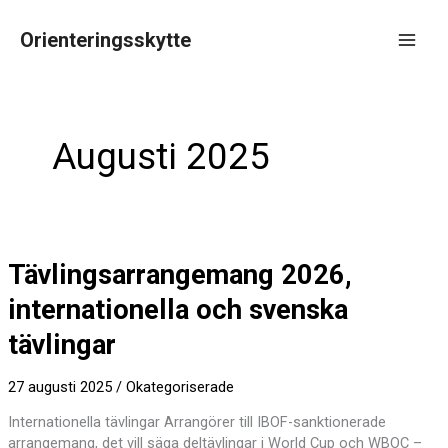
Hoppa
till
Orienteringsskytte
innehåll
Main
Men
Augusti 2025
Tävlingsarrangemang 2026,
internationella och svenska
tävlingar
27 augusti 2025
/
Okategoriserade
Internationella tävlingar Arrangörer till IBOF-sanktionerade
arrangemang, det vill säga deltävlingar i World Cup och WBOC –